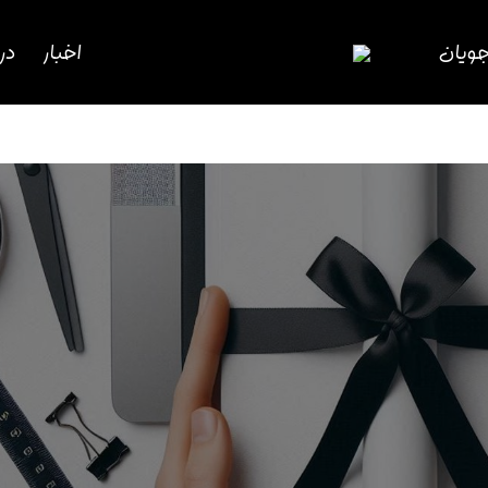
جویان
اخبار
درب