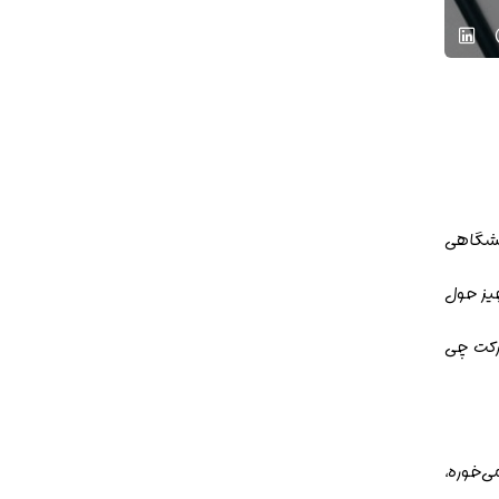
نشگاهی
یز حول
رکت چی
‌خوره،